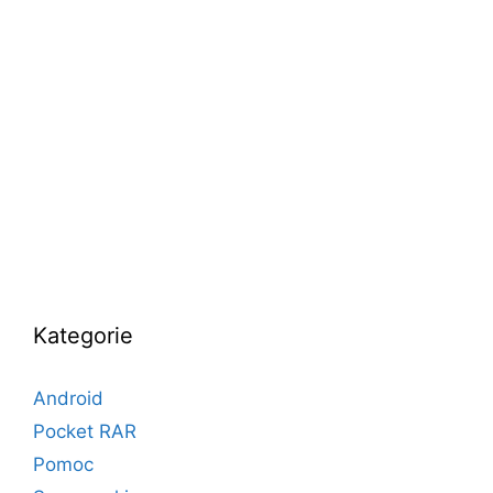
Kategorie
Android
Pocket RAR
Pomoc