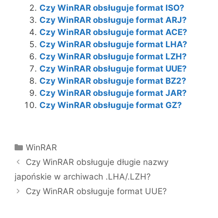
Czy WinRAR obsługuje format ISO?
Czy WinRAR obsługuje format ARJ?
Czy WinRAR obsługuje format ACE?
Czy WinRAR obsługuje format LHA?
Czy WinRAR obsługuje format LZH?
Czy WinRAR obsługuje format UUE?
Czy WinRAR obsługuje format BZ2?
Czy WinRAR obsługuje format JAR?
Czy WinRAR obsługuje format GZ?
Kategorie
WinRAR
Czy WinRAR obsługuje długie nazwy
japońskie w archiwach .LHA/.LZH?
Czy WinRAR obsługuje format UUE?