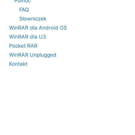
Pomoc
FAQ
Słowniczek
WinRAR dla Android OS
WinRAR dla U3
Pocket RAR
WinRAR Unplugged
Kontakt