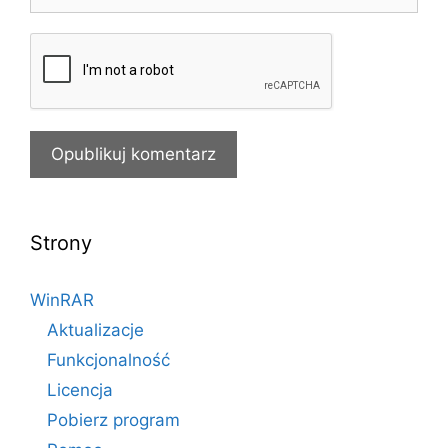
internetowa
Strony
WinRAR
Aktualizacje
Funkcjonalność
Licencja
Pobierz program