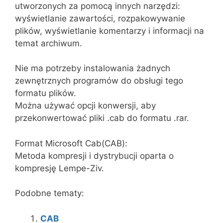
utworzonych za pomocą innych narzędzi:
wyświetlanie zawartości, rozpakowywanie
plików, wyświetlanie komentarzy i informacji na
temat archiwum.
Nie ma potrzeby instalowania żadnych
zewnętrznych programów do obsługi tego
formatu plików.
Można używać opcji konwersji, aby
przekonwertować pliki .cab do formatu .rar.
Format Microsoft Cab(CAB):
Metoda kompresji i dystrybucji oparta o
kompresję Lempe-Ziv.
Podobne tematy:
CAB