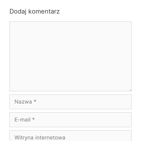
Dodaj komentarz
Komentarz
Nazwa
E-
mail
Witryna