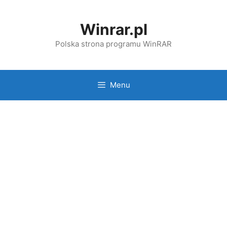
Przejdź
do
Winrar.pl
treści
Polska strona programu WinRAR
Menu