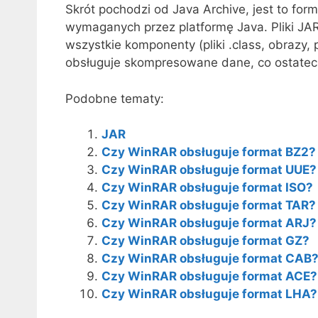
Skrót pochodzi od Java Archive, jest to f
wymaganych przez platformę Java. Pliki JA
wszystkie komponenty (pliki .class, obrazy, 
obsługuje skompresowane dane, co ostatecz
Podobne tematy:
JAR
Czy WinRAR obsługuje format BZ2?
Czy WinRAR obsługuje format UUE?
Czy WinRAR obsługuje format ISO?
Czy WinRAR obsługuje format TAR?
Czy WinRAR obsługuje format ARJ?
Czy WinRAR obsługuje format GZ?
Czy WinRAR obsługuje format CAB
Czy WinRAR obsługuje format ACE?
Czy WinRAR obsługuje format LHA?