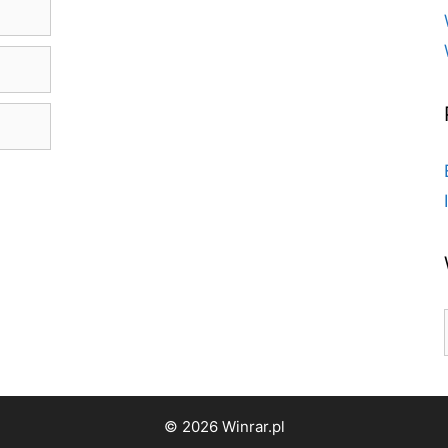
© 2026 Winrar.pl