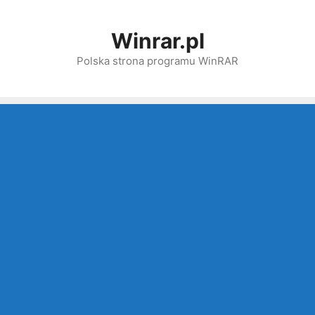
Przejdź
do
Winrar.pl
treści
Polska strona programu WinRAR