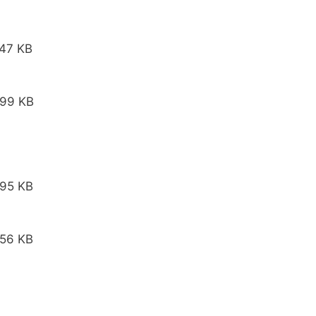
647 KB
999 KB
495 KB
756 KB