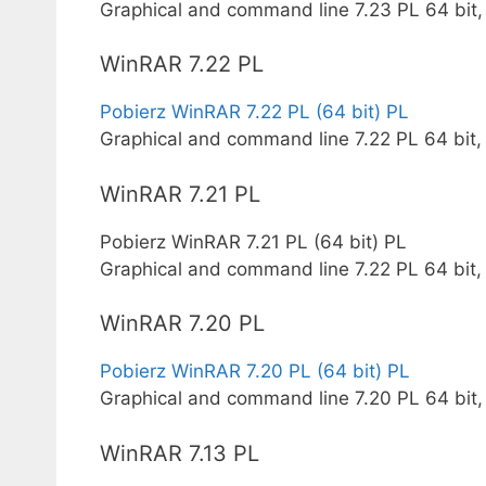
Graphical and command line 7.23 PL 64 bit
WinRAR 7.22 PL
Pobierz WinRAR 7.22 PL (64 bit) PL
Graphical and command line 7.22 PL 64 bit
WinRAR 7.21 PL
Pobierz WinRAR 7.21 PL (64 bit) PL
Graphical and command line 7.22 PL 64 bit
WinRAR 7.20 PL
Pobierz WinRAR 7.20 PL (64 bit) PL
Graphical and command line 7.20 PL 64 bit
WinRAR 7.13 PL