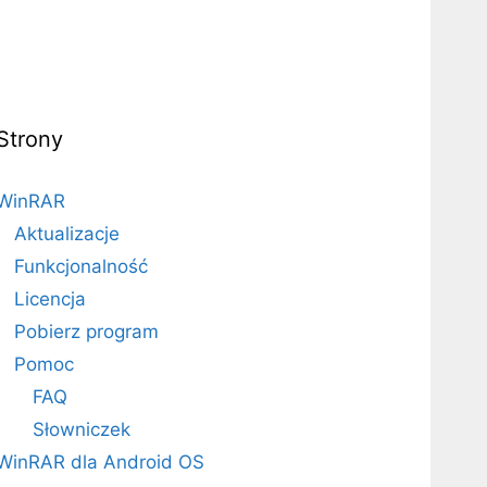
Strony
WinRAR
Aktualizacje
Funkcjonalność
Licencja
Pobierz program
Pomoc
FAQ
Słowniczek
WinRAR dla Android OS