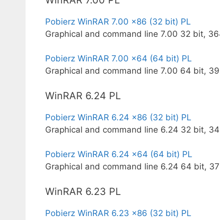
Pobierz WinRAR 7.00 x86 (32 bit) PL
Graphical and command line 7.00 32 bit, 3
Pobierz WinRAR 7.00 x64 (64 bit) PL
Graphical and command line 7.00 64 bit, 3
WinRAR 6.24 PL
Pobierz WinRAR 6.24 x86 (32 bit) PL
Graphical and command line 6.24 32 bit, 3
Pobierz WinRAR 6.24 x64 (64 bit) PL
Graphical and command line 6.24 64 bit, 3
WinRAR 6.23 PL
Pobierz WinRAR 6.23 x86 (32 bit) PL