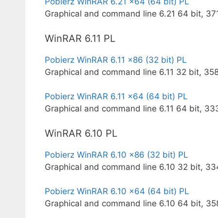
Pobierz WinRAR 6.21 x64 (64 bit) PL
Graphical and command line 6.21 64 bit, 37
WinRAR 6.11 PL
Pobierz WinRAR 6.11 x86 (32 bit) PL
Graphical and command line 6.11 32 bit, 35
Pobierz WinRAR 6.11 x64 (64 bit) PL
Graphical and command line 6.11 64 bit, 3
WinRAR 6.10 PL
Pobierz WinRAR 6.10 x86 (32 bit) PL
Graphical and command line 6.10 32 bit, 3
Pobierz WinRAR 6.10 x64 (64 bit) PL
Graphical and command line 6.10 64 bit, 3