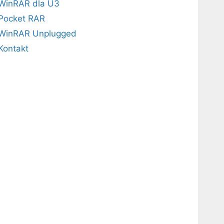
WinRAR dla U3
Pocket RAR
WinRAR Unplugged
Kontakt