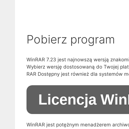
Pobierz program
WinRAR 7.23 jest najnowszą wersją znakom
Wybierz wersję dostosowaną do Twojej plat
RAR Dostępny jest również dla systemów m
Licencja Wi
WinRAR jest potężnym menadżerem archiw