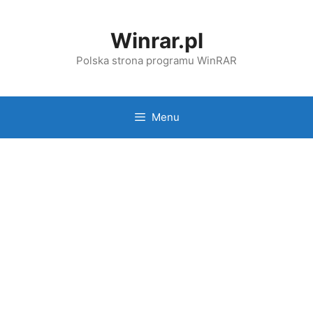
Przejdź
do
Winrar.pl
treści
Polska strona programu WinRAR
Menu