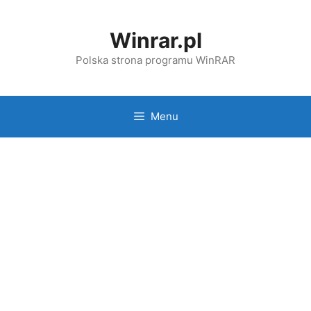
Przejdź
do
Winrar.pl
treści
Polska strona programu WinRAR
Menu