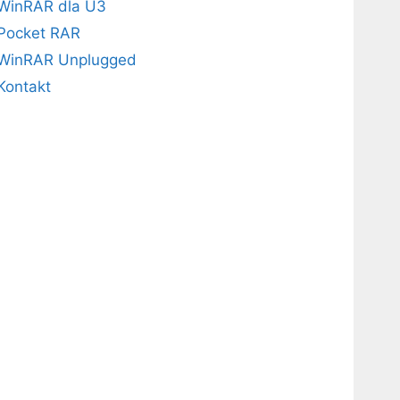
WinRAR dla U3
Pocket RAR
WinRAR Unplugged
Kontakt