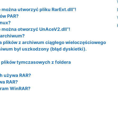
e można utworzyć pliku RarExt.dll”!
ków PAR?
inux?
ie można otworzyć UnAceV2.dll”!
a archiwum?
a plików z archiwum ciągłego wieloczęściowego
iwum był uszkodzony (błąd dyskietki).
 plików tymczasowych z foldera
ch używa RAR?
ywa RAR?
ogram WinRAR?