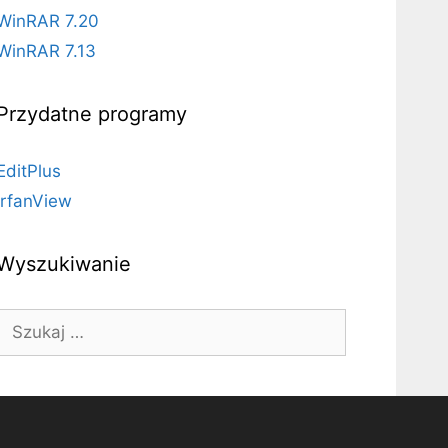
WinRAR 7.20
WinRAR 7.13
Przydatne programy
EditPlus
IrfanView
Wyszukiwanie
Szukaj: