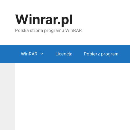
Przejdź
do
Winrar.pl
treści
Polska strona programu WinRAR
WinRAR
Licencja
Pobierz program