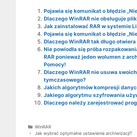
Pojawia się komunikat o błędzie „Ni
Dlaczego WinRAR nie obsługuje pli
Jak zainstalować RAR w systemie L
Pojawia się komunikat o błędzie „N
Dlaczego WinRAR tak długo otwier
Nie powiodła się próba rozpakowani
RAR ponieważ jeden wolumen z arch
Pomocy!
Dlaczego WinRAR nie usuwa swoich
tymczasowego?
Jakich algorytmów kompresji dany
Jakiego algorytmu szyfrowania uż
Dlaczego należy zarejestrować pr
Kategorie
WinRAR
Jak wybrać optymalne ustawienia archiwizacji?