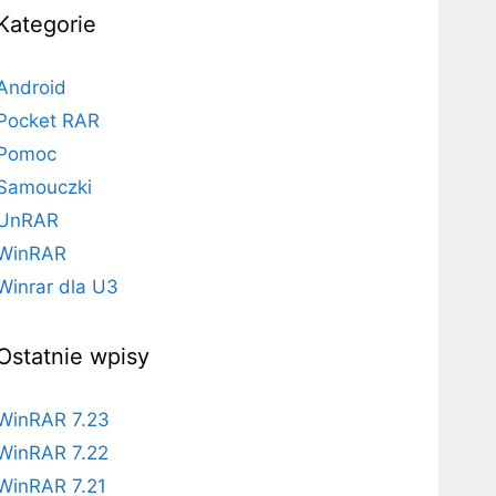
Kategorie
Android
Pocket RAR
Pomoc
Samouczki
UnRAR
WinRAR
Winrar dla U3
Ostatnie wpisy
WinRAR 7.23
WinRAR 7.22
WinRAR 7.21