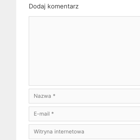
Dodaj komentarz
Komentarz
Nazwa
E-
mail
Witryna
internetowa