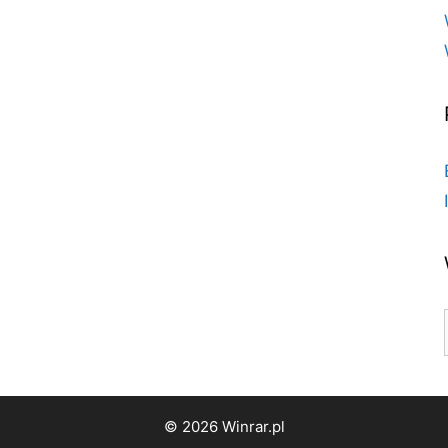
© 2026 Winrar.pl