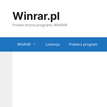
Przejdź
do
Winrar.pl
treści
Polska strona programu WinRAR
WinRAR
Licencja
Pobierz program