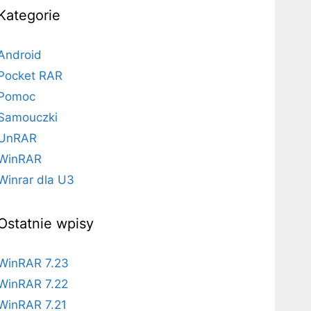
Kategorie
Android
Pocket RAR
Pomoc
Samouczki
UnRAR
WinRAR
Winrar dla U3
Ostatnie wpisy
WinRAR 7.23
WinRAR 7.22
WinRAR 7.21