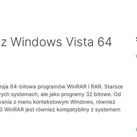
 z Windows Vista 64
ersja 64-bitowa programów WinRAR i RAR. Starsze
wych systemach, ale jako programy 32 bitowe. Od
wania z menu kontekstowym Windows, również
0 WinRAR jest również kompatybilny z systemem